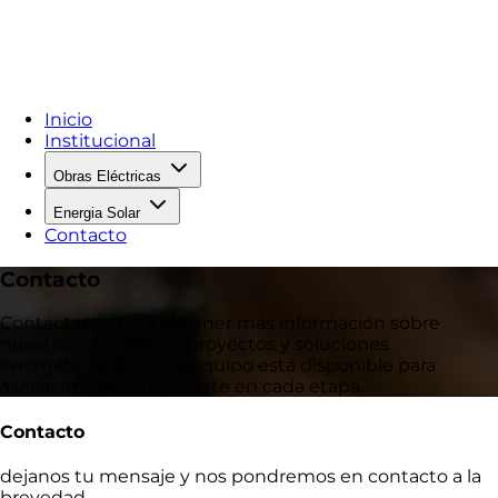
Inicio
Institucional
Obras Eléctricas
Energia Solar
Contacto
Contacto
Contactanos para obtener más información sobre
nuestros programas, proyectos y soluciones
energéticas. Nuestro equipo está disponible para
asesorarte y acompañarte en cada etapa.
Contacto
dejanos tu mensaje y nos pondremos en contacto a la
brevedad.