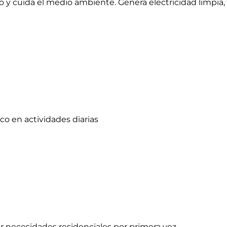
lazo y cuida el medio ambiente. Genera electricidad limp
co en actividades diarias
r necesidades residenciales por primera vez.